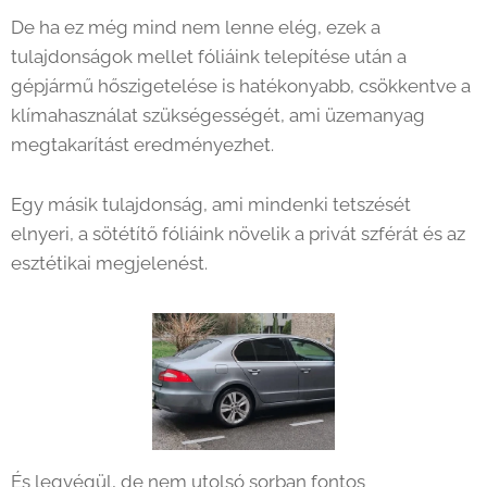
De ha ez még mind nem lenne elég, ezek a
tulajdonságok mellet fóliáink telepítése után a
gépjármű hőszigetelése is hatékonyabb, csökkentve a
klímahasználat szükségességét, ami üzemanyag
megtakarítást eredményezhet.
Egy másik tulajdonság, ami mindenki tetszését
elnyeri, a sötétítő fóliáink növelik a privát szférát és az
esztétikai megjelenést.
És legvégül, de nem utolsó sorban fontos