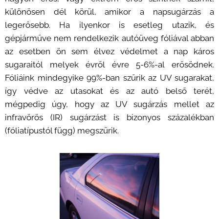
különösen dél körül, amikor a napsugárzás a
legerősebb. Ha ilyenkor is esetleg utazik, és
gépjárműve nem rendelkezik autóüveg fóliával abban
az esetben ön sem élvez védelmet a nap káros
sugaraitól melyek évről évre 5-6%-al erősödnek.
Fóliáink mindegyike 99%-ban szűrik az UV sugarakat,
így védve az utasokat és az autó belső terét,
mégpedig úgy, hogy az UV sugárzás mellet az
infravörös (IR) sugárzást is bizonyos százalékban
(fóliatípustól függ) megszűrik.