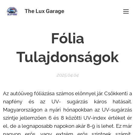
The Lux Garage
Fólia
Tulajdonságok
2025.04.04
Az autóüveg fóliázása számos előnnyel jár. Csökkenti a
napfény és az UV- sugárzás káros hatásait.
Magyarországon a nyári hónapokban az UV-sugárzás
szintje jellemzően 6 és 8 közötti UV-index értéket ér
el, de a legnaposabb napokon akár 8-9 is lehet. Ez már
nagyon erős, vagy extrém erős szintnek számít,